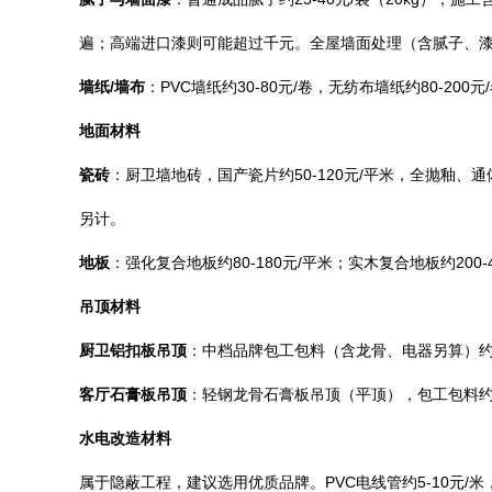
遍；高端进口漆则可能超过千元。全屋墙面处理（含腻子、漆、
墙纸/墙布
：PVC墙纸约30-80元/卷，无纺布墙纸约80-200
地面材料
瓷砖
：厨卫墙地砖，国产瓷片约50-120元/平米，全抛釉、
另计。
地板
：强化复合地板约80-180元/平米；实木复合地板约200
吊顶材料
厨卫铝扣板吊顶
：中档品牌包工包料（含龙骨、电器另算）约12
客厅石膏板吊顶
：轻钢龙骨石膏板吊顶（平顶），包工包料约1
水电改造材料
属于隐蔽工程，建议选用优质品牌。PVC电线管约5-10元/米，