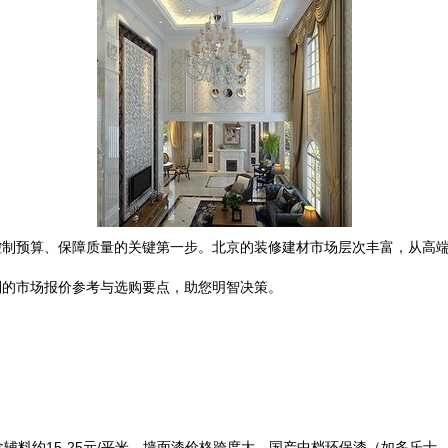
控制预算、保障质量的关键第一步。北京的装修建材市场层次丰富，从高
别的市场报价参考与选购要点，助您明智决策。
工含辅料约15-25元/平米。墙面漆价格跨度大，国产中档环保漆（如多乐士、