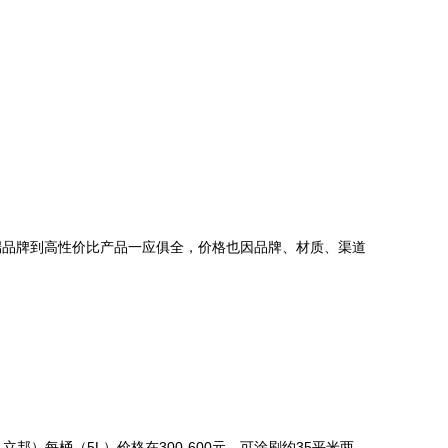
端品牌到高性价比产品一应俱全，价格也因品牌、材质、渠道
立邦）每桶（5L）价格在300-600元，可涂刷约35平米两